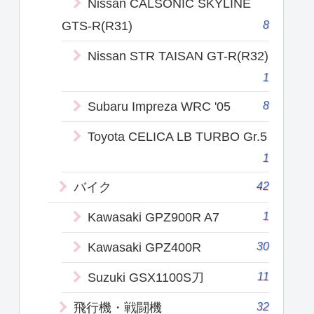
Nissan CALSONIC SKYLINE
8
GTS-R(R31)
Nissan STR TAISAN GT-R(R32)
1
8
Subaru Impreza WRC '05
Toyota CELICA LB TURBO Gr.5
1
42
バイク
1
Kawasaki GPZ900R A7
30
Kawasaki GPZ400R
11
Suzuki GSX1100S刀
32
飛行機・戦闘機