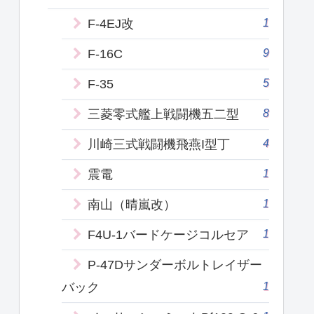
1
F-4EJ改
9
F-16C
5
F-35
8
三菱零式艦上戦闘機五二型
4
川崎三式戦闘機飛燕I型丁
1
震電
1
南山（晴嵐改）
1
F4U-1バードケージコルセア
P-47Dサンダーボルトレイザー
1
バック