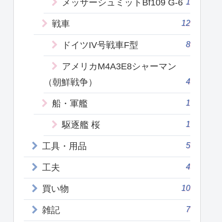
1
メッサーシュミットBf109 G-6
12
戦車
8
ドイツIV号戦車F型
アメリカM4A3E8シャーマン
4
（朝鮮戦争）
1
船・軍艦
1
駆逐艦 桜
5
工具・用品
4
工夫
10
買い物
7
雑記