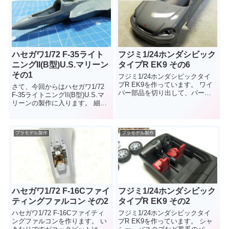
ハセガワ1/72 F-35ライト
フジミ1/24ホンダシビック
ニングII(B型)U.S.マリーン
タイプR EK9 その6
その1
フジミ1/24ホンダシビックタイ
プR EK9を作っています。 ワイ
さて、今回からはハセガワ1/72
パー部品を切り出して、パーテ
F-35ライトニングII(B型)U.S.マ
ィング処理していたらぽきりと
リーンの製作に入ります。 細か
折れてしまいました。流し...
いことはよくわかりませんが、
ちょっと変わった形...
プラモデル製作
プラモデル製作
ハセガワ1/72 F-16Cファイ
フジミ1/24ホンダシビック
ティングファルコン その2
タイプR EK9 その2
ハセガワ1/72 F-16Cファイティ
フジミ1/24ホンダシビックタイ
ングファルコンを作ります。 い
プR EK9を作っています。 シャ