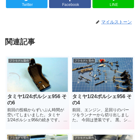
Twitter
Facebook
LINE
マイルストーン
関連記事
プラモデル製作
プラモデル製作
タミヤ1/24ポルシェ956 そ
タミヤ1/24ポルシェ956 そ
の6
の4
前回の投稿からずいぶん時間が
前回、エンジン、足回りのパー
空いてしまいました。タミヤ
ツをランナーから切り出しまし
1/24ポルシェ956の続きです。 前
た。 今回は塗装です。 黒、シル
回、エンジンの基本部分は組み
バー系が多いので、まずはまと
立てました。今回は細々したパ
めてセミグロスブラックで塗
ーツの...
装。 ...
プラモデル製作
プラモデル製作