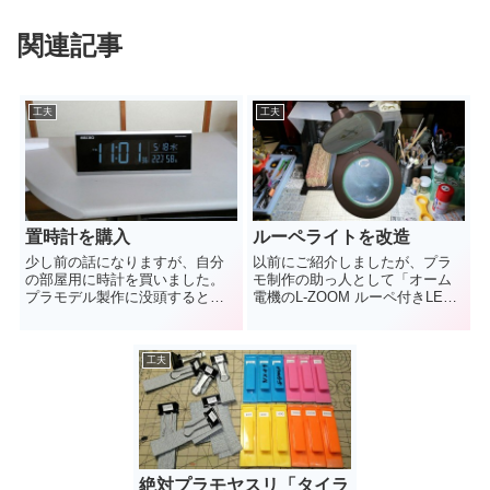
関連記事
工夫
工夫
置時計を購入
ルーペライトを改造
少し前の話になりますが、自分
以前にご紹介しましたが、プラ
の部屋用に時計を買いました。
モ制作の助っ人として「オーム
プラモデル製作に没頭するとつ
電機のL-ZOOM ルーペ付きLED
い時間を忘れてしまいますよ
アームライト」を使っていま
ね。 これまでは自分の部屋に時
す。 なかなか...
計が...
工夫
絶対プラモヤスリ「タイラ