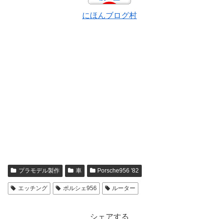
にほんブログ村
プラモデル製作
車
Porsche956 '82
エッチング
ポルシェ956
ルーター
シェアする