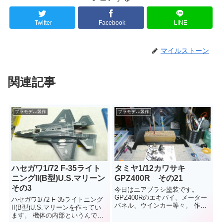
Twitter
Facebook
LINE
マイルストーン
関連記事
プラモデル製作
プラモデル製作
ハセガワ1/72 F-35ライト
タミヤ1/12カワサキ
ニングII(B型)U.S.マリーン
GPZ400R その21
その3
今日はエアブラシ塗装です。
GPZ400Rのエキパイ、メーター
ハセガワ1/72 F-35ライトニング
パネル、ウインカー等々。 作り
II(B型)U.S.マリーンを作ってい
始めてからずっと黒ばかり塗っ
ます。 機体の内部というんでし
てます。 黒じ...