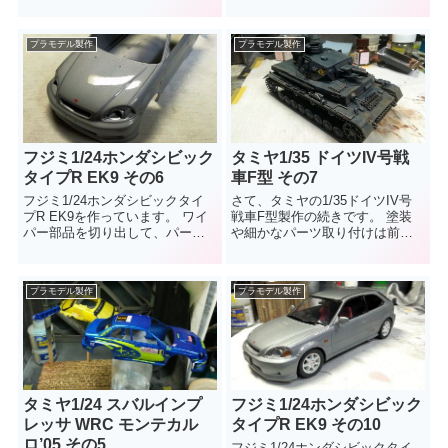
ょうか。白系（クリーム色っぽ
い）の色を筆で塗っていき...
プラモデル製作
プラモデル製作
フジミ1/24ホンダシビック
タミヤ1/35 ドイツIV号戦
タイプR EK9 その6
車F型 その7
フジミ1/24ホンダシビックタイ
さて、タミヤの1/35ドイツIV号
プR EK9を作っています。 ワイ
戦車F型製作の続きです。 塗装
パー部品を切り出して、パーテ
や細かなパーツ取り付けは前回
ィング処理していたらぽきりと
まででほぼ完了しました。今回
折れてしまいました。流し...
は汚し表現っていうんですか？
ウェ...
プラモデル製作
プラモデル製作
タミヤ1/24 スバルインプ
フジミ1/24ホンダシビック
レッサ WRC モンテカル
タイプR EK9 その10
ロ’05 その5
フジミ1/24ホンダシビックタイ