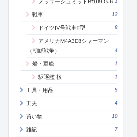
1
メッサーシュミットBf109 G-6
12
戦車
8
ドイツIV号戦車F型
アメリカM4A3E8シャーマン
4
（朝鮮戦争）
1
船・軍艦
1
駆逐艦 桜
5
工具・用品
4
工夫
10
買い物
7
雑記