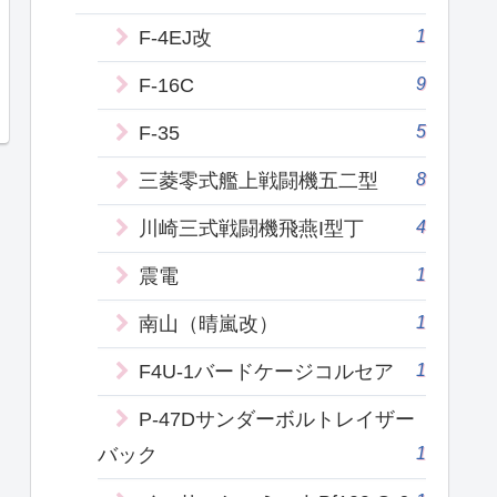
1
F-4EJ改
9
F-16C
5
F-35
8
三菱零式艦上戦闘機五二型
4
川崎三式戦闘機飛燕I型丁
1
震電
1
南山（晴嵐改）
1
F4U-1バードケージコルセア
P-47Dサンダーボルトレイザー
1
バック