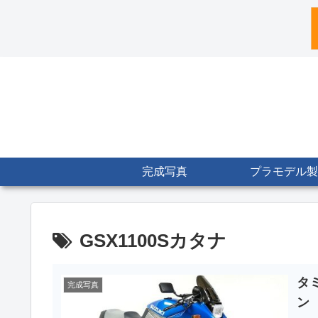
完成写真
プラモデル製
GSX1100Sカタナ
タミ
完成写真
ン