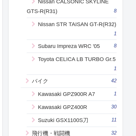
Nissan CALSONIC SKYLINE
8
GTS-R(R31)
Nissan STR TAISAN GT-R(R32)
1
8
Subaru Impreza WRC '05
Toyota CELICA LB TURBO Gr.5
1
42
バイク
1
Kawasaki GPZ900R A7
30
Kawasaki GPZ400R
11
Suzuki GSX1100S刀
32
飛行機・戦闘機