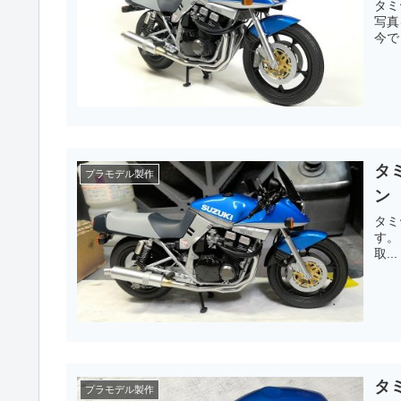
タミ
写真をアッ
今で
タミ
プラモデル製作
ン
タミ
す。 作業は終盤です。 車体にシート（及びシートカウル）とタ
取...
タミ
プラモデル製作