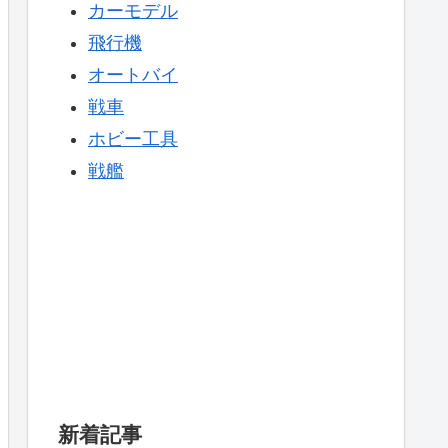
カーモデル
飛行機
オートバイ
戦車
ホビー工具
戦艦
新着記事