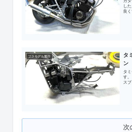
カタナ製作
した。 シルバー、ゴールド系の塗料をあれ
良く
タミ
プラモデル製作
ン
タミ
す。 エンジン部分を組み立てました。 色はシリンダーの色はセ
スブ
次